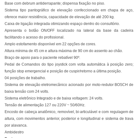
Base com debrum antiderrapante; dispensa fixação no piso.
Sistema tipo pantográfico de elevação confeccionado em chapa de aço,
oferece maior resistência, capacidade de elevação de até 200 kg.
Caixa de ligação integrada otimizando espaço dentro do consultório.
Apresenta o botão ON/OFF localizado na lateral da base da cadeira
facilitando o acesso do profissional.
Amplo estofamento disponível em 22 opções de cores.
Altura mínima de 45 cm e altura máxima de 90 cm do assento ao chão.
Braço de apoio para o paciente rebatível 90º.
Pedal de Comandos do tipo joystick com volta automática à posição zero;
função stop emergencial e posição de cuspir/retorno a última posição.
04 posições de trabalho.
Sistema de elevação eletromecânico acionado por moto-redutor BOSCH de
baixa tensão com 24 volts.
Sistema eletrônico Integrado e de baixa voltagem: 24 volts.
Tensão de alimentação 127 ou 220V ~ 50/60Hz.
Encosto de cabeça anatômico, removível, bi-articulável e com regulagem de
altura, com movimentos anterior, posterior e longitudinal e sistema de trava
por alavanca.
Ambidestro