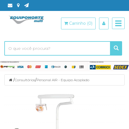
Togg
Carrinho (0)
navig
/
/
Consultórios
Personal AIR - Equipo Acoplado