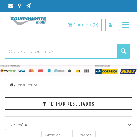
Filtrar
Togg
Carrinho (0)
navig
Categorias
Marcas
Faixa
de
Preço
/
Consultórios
REFINAR RESULTADOS
Anterior
1
Próxima