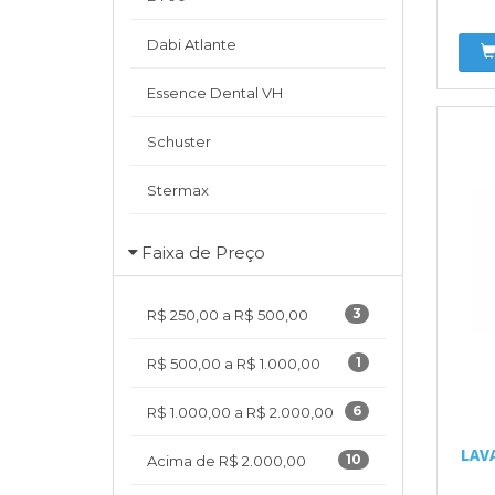
Dabi Atlante
Essence Dental VH
Schuster
Stermax
Faixa de Preço
3
R$ 250,00 a R$ 500,00
1
R$ 500,00 a R$ 1.000,00
6
R$ 1.000,00 a R$ 2.000,00
LAV
10
Acima de R$ 2.000,00