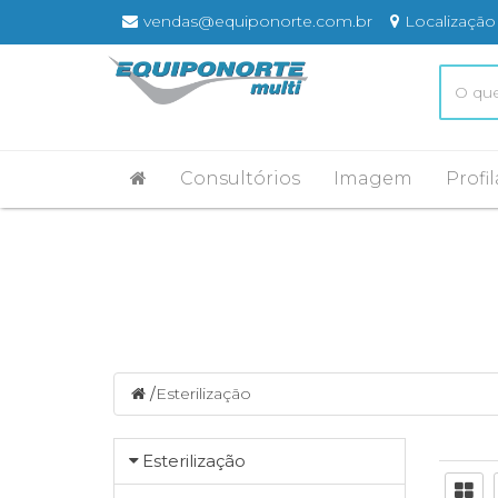
vendas@equiponorte.com.br
Localização
Consultórios
Imagem
Profil
/
Esterilização
Esterilização