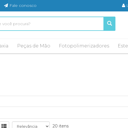
Fale conosco
axia
Peças de Mão
Fotopolimerizadores
Este
20 itens