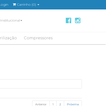
Login
Carrinho
(0)
Institucional
rilização
Compressores
Anterior
1
2
Próxima